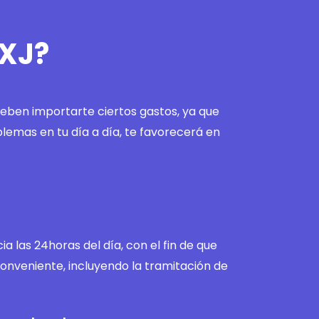
 XJ?
 deben importarte ciertos gastos, ya que
blemas en tu día a día, te favorecerá en
a las 24horas del día, con el fin de que
conveniente, incluyendo la tramitación de