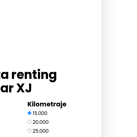
ta renting
ar XJ
Kilometraje
15.000
20.000
25.000