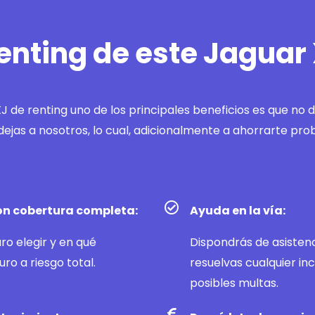
renting de este Jaguar
XJ de renting uno de los principales beneficios es que no
dejas a nosotros, lo cual, adicionalmente a ahorrarte pro
con cobertura completa:
Ayuda en la vía:
ro elegir y en qué
Dispondrás de asistenci
ro a riesgo total.
resuelvas cualquier in
posibles multas.