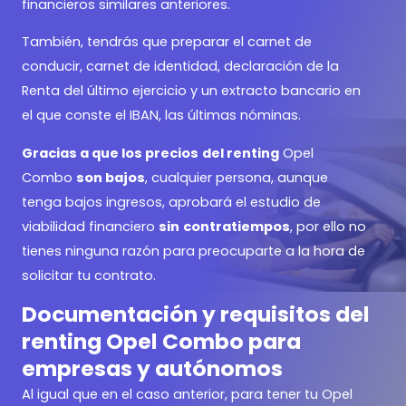
financieros similares anteriores.
También, tendrás que preparar el carnet de
conducir, carnet de identidad, declaración de la
Renta del último ejercicio y un extracto bancario en
el que conste el IBAN, las últimas nóminas.
Gracias a que los precios
del renting
Opel
Combo
son bajos
, cualquier persona, aunque
tenga bajos ingresos, aprobará el estudio de
viabilidad financiero
sin
contratiempos
, por ello no
tienes ninguna razón para preocuparte a la hora de
solicitar tu contrato.
Documentación y requisitos del
renting Opel Combo para
empresas y autónomos
Al igual que en el caso anterior, para tener tu Opel