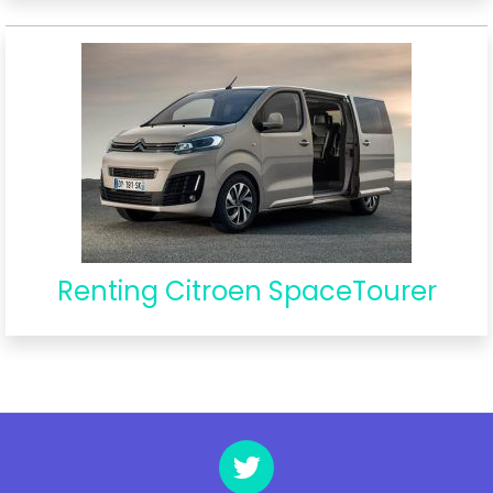
Renting Citroen SpaceTourer