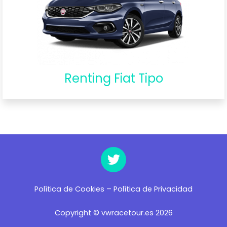
Renting Fiat Tipo
Política de Cookies
–
Política de Privacidad
Copyright © vwracetour.es 2026