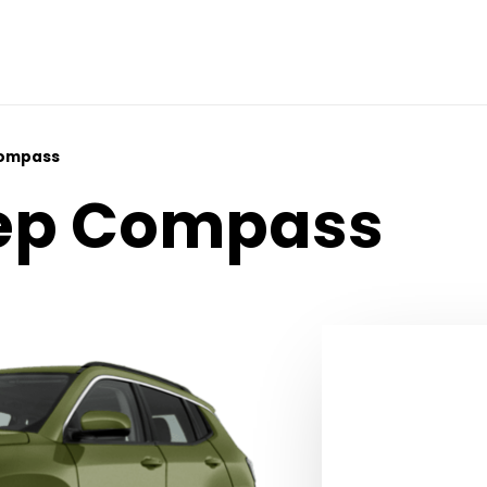
Compass
eep Compass