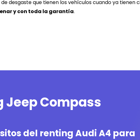
e desgaste que tienen los vehículos cuando ya tienen ci
renar y con toda la garantía
.
ng Jeep Compass
itos del renting Audi A4 para