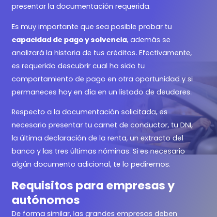
presentar la documentación requerida.
Es muy importante que sea posible probar tu
capacidad de pago y solvencia
, además se
analizará la historia de tus créditos. Efectivamente,
es requerido descubrir cual ha sido tu
comportamiento de pago en otra oportunidad y si
permaneces hoy en día en un listado de deudores.
Respecto a la documentación solicitada, es
necesario presentar tu carnet de conductor, tu DNI,
la última declaración de la renta, un extracto del
banco y las tres últimas nóminas. Si es necesario
algún documento adicional, te lo pediremos.
Requisitos para empresas y
autónomos
De forma similar, las grandes empresas deben