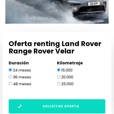
Oferta renting Land Rover
Range Rover Velar
Duración
Kilometraje
24 meses
15.000
36 meses
20.000
48 meses
25.000
SOLICITAR OFERTA