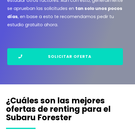
estudiar otros factores. Aún con esto, generalmente
se aprueban las solicitudes en
tan solo unos pocos
días
, en base a esto te recomendamos pedir tu
estudio gratuito ahora.
SOLICITAR OFERTA
¿Cuáles son las mejores
ofertas de renting para el
Subaru Forester