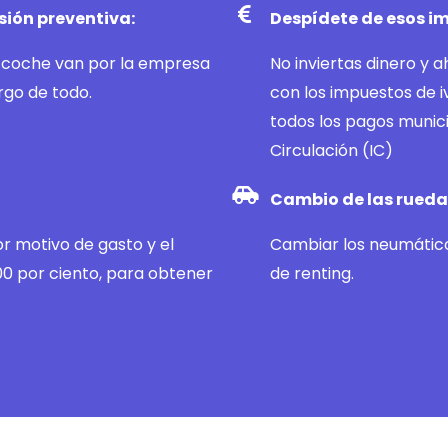
sión preventiva:
Despídete de esos im
l coche van por la empresa
No inviertas dinero y 
rgo de todo.
con los impuestos de i
todos los pagos munic
Circulación (IC)
Cambio de las ruedas
or motivo de gasto y el
Cambiar los neumático
00 por ciento, para obtener
de renting.