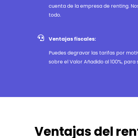
cuenta de la empresa de renting. N
todo.
Ventajas fiscales:
Puedes degravar las tarifas por moti
sobre el Valor Añadido al 100%, para 
Ventajas del ren