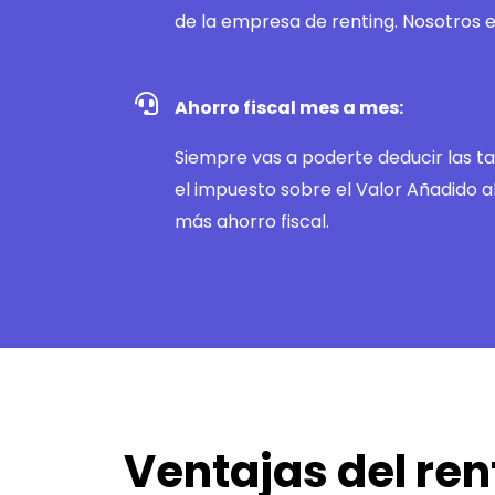
de la empresa de renting. Nosotros 
Ahorro fiscal mes a mes:
Siempre vas a poderte deducir las ta
el impuesto sobre el Valor Añadido al
más ahorro fiscal.
Ventajas del ren