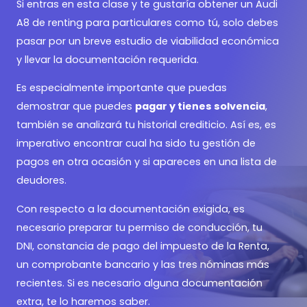
Si entras en esta clase y te gustaría obtener un Audi
A8 de renting para particulares como tú, solo debes
pasar por un breve estudio de viabilidad económica
y llevar la documentación requerida.
Es especialmente importante que puedas
demostrar que puedes
pagar y tienes solvencia
,
también se analizará tu historial crediticio. Así es, es
imperativo encontrar cual ha sido tu gestión de
pagos en otra ocasión y si apareces en una lista de
deudores.
Con respecto a la documentación exigida, es
necesario preparar tu permiso de conducción, tu
DNI, constancia de pago del impuesto de la Renta,
un comprobante bancario y las tres nóminas más
recientes. Si es necesario alguna documentación
extra, te lo haremos saber.