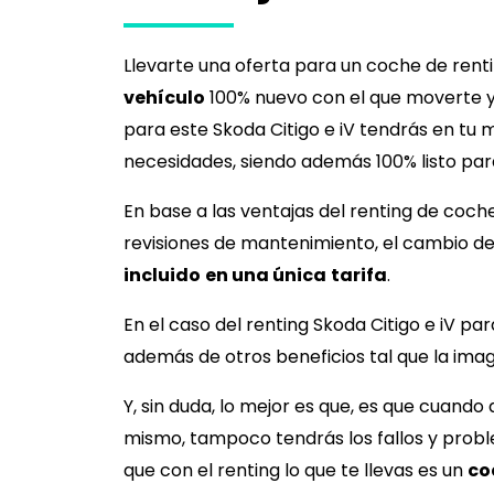
Llevarte una oferta para un coche de ren
vehículo
100% nuevo con el que moverte y 
para este
Skoda Citigo e iV
tendrás en tu m
necesidades, siendo además 100% listo para
En base a las ventajas del renting de coch
revisiones de mantenimiento, el cambio de
incluido
en una única
tarifa
.
En el caso del renting
Skoda Citigo e iV
par
además de otros beneficios tal que la im
Y, sin duda, lo mejor es que, es que cuando
mismo, tampoco tendrás los fallos y prob
que con el renting lo que te llevas es un
co