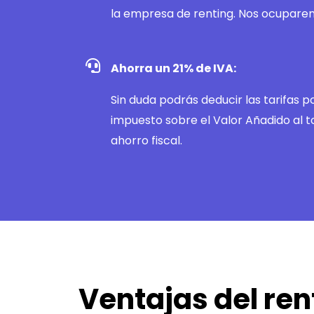
la empresa de renting. Nos ocupare
Ahorra un 21% de IVA:
Sin duda podrás deducir las tarifas 
impuesto sobre el Valor Añadido al t
ahorro fiscal.
Ventajas del ren