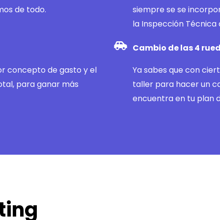
mos de todo.
siempre se se incorpor
la Inspección Técnica 
Cambio de las 4 rue
por concepto de gasto y el
Ya sabes que con cier
otal, para ganar más
taller para hacer un c
encuentra en tu plan 
ting