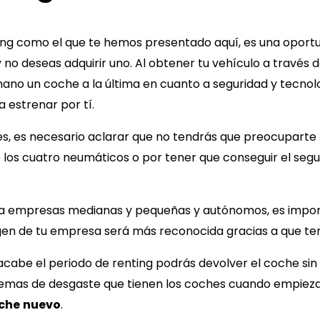
ting como el que te hemos presentado aquí, es una oport
no deseas adquirir uno. Al obtener tu vehículo a través d
ano un coche a la última en cuanto a seguridad y tecnol
 estrenar por tí.
es, es necesario aclarar que no tendrás que preocuparte 
 los cuatro neumáticos o por tener que conseguir el seg
a empresas medianas y pequeñas y autónomos, es impo
agen de tu empresa será más reconocida gracias a que t
 acabe el periodo de renting podrás devolver el coche sin
lemas de desgaste que tienen los coches cuando empiezan
che
nuevo
.