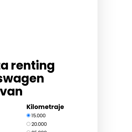
ta renting
swagen
ivan
Kilometraje
15.000
20.000