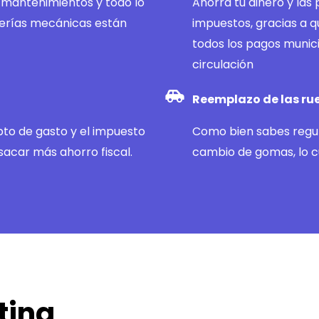
, mantenimientos y todo lo
Ahorra tu dinero y las
averías mecánicas están
impuestos, gracias a 
todos los pagos munic
circulación
Reemplazo de las rue
pto de gasto y el impuesto
Como bien sabes regul
 sacar más ahorro fiscal.
cambio de gomas, lo c
ting