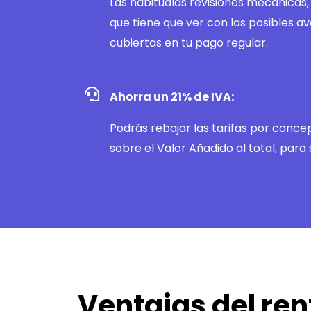
Las habitualas revisiones mecánicas
que tiene que ver con las posibles 
cubiertas en tu pago regular.
Ahorra un 21% de IVA:
Podrás rebajar las tarifas por conce
sobre el Valor Añadido al total, para
Ventajas del ren