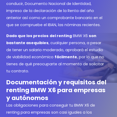
conducir, Documento Nacional de Identidad,
impreso de la declaración de la Renta del año
anterior así como un comprobante bancario en el
que se compruebe el IBAN, las nóminas recientes.
Dado que los precios
del renting
BMW X6
son
bastante asequibles
, cualquier persona, a pesar
de tener un salario moderado, aprobará el estudio
de viabilidad económico
fácilmente
, por lo que no
tienes de qué preocuparte al momento de solicitar
tu contrato.
Documentación y requisitos del
renting BMW X6 para empresas
y autónomos
Las obligaciones para conseguir tu BMW X6 de
renting para empresas son casi iguales a los