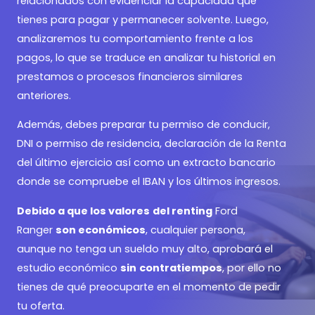
relacionados con evidenciar la capacidad que
tienes para pagar y permanecer solvente. Luego,
analizaremos tu comportamiento frente a los
pagos, lo que se traduce en analizar tu historial en
prestamos o procesos financieros similares
anteriores.
Además, debes preparar tu permiso de conducir,
DNI o permiso de residencia, declaración de la Renta
del último ejercicio así como un extracto bancario
donde se compruebe el IBAN y los últimos ingresos.
Debido a que los valores
del renting
Ford
Ranger
son económicos
, cualquier persona,
aunque no tenga un sueldo muy alto, aprobará el
estudio económico
sin
contratiempos
, por ello no
tienes de qué preocuparte en el momento de pedir
tu oferta.