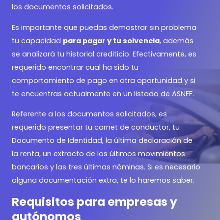
los documentos solicitados.
Es importante que puedas demostrar sin problema
tu capacidad
para pagar y tu solvencia
, además
se analizará tu historial crediticio. Efectivamente, es
requerido encontrar cual ha sido tu
comportamiento de pago en otra oportunidad y si
te encuentras actualmente en un listado de ASNEF.
Referente a los documentos solicitados, es
requerido presentar tu carnet de conductor, tu
Documento de Identidad, la última declaración de
la renta, un extracto de los últimos movimientos
bancarios y las tres últimas nóminas. Si es necesario
alguna documentación extra, te lo haremos saber.
Requisitos para empresas y
autónomos