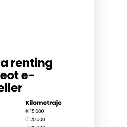
ta renting
eot e-
ller
Kilometraje
15.000
20.000